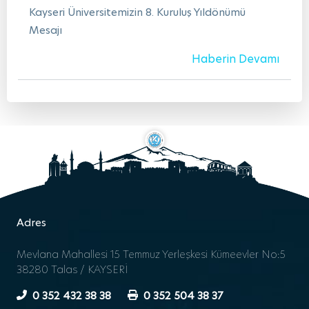
Kayseri Üniversitemizin 8. Kuruluş Yıldönümü
Mesajı
Haberin Devamı
Adres
Mevlana Mahallesi 15 Temmuz Yerleşkesi Kümeevler No:5
38280 Talas / KAYSERİ
0 352 432 38 38
0 352 504 38 37