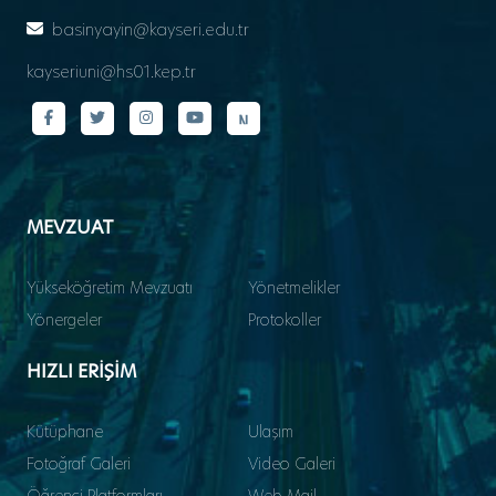
basinyayin@kayseri.edu.tr
kayseriuni@hs01.kep.tr
MEVZUAT
Yükseköğretim Mevzuatı
Yönetmelikler
Yönergeler
Protokoller
HIZLI ERİŞİM
Kütüphane
Ulaşım
Fotoğraf Galeri
Video Galeri
Öğrenci Platformları
Web Mail