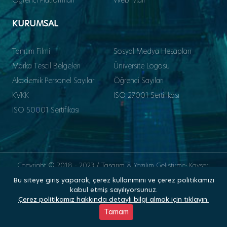
KURUMSAL
Tanıtım Filmi
Sosyal Medya Hesapları
Marka Tescil Belgeleri
Üniversite Logosu
Akademik Personel Sayıları
Öğrenci Sayıları
KVKK
ISO 27001 Sertifikası
ISO 50001 Sertifikası
Copyright © 2018 - 2023 / Tasarım & Yazılım Geliştirme: Kayseri
Üniversitesi Bilgi İşlem Daire Başkanlığı
Bu siteye giriş yaparak, çerez kullanımını ve çerez politikamızı
kabul etmiş sayılıyorsunuz.
Çerez politikamız hakkında detaylı bilgi almak için tıklayın.
Kişisel Verileri Koruma Kanunu (KVKK)
Tamam